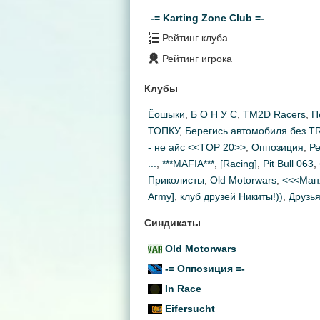
-= Karting Zone Club =-
Рейтинг клуба
Рейтинг игрока
Клубы
Ёошыки
,
Б О Н У С
,
TM2D Racers
,
П
ТОПКУ
,
Берегись автомобиля без T
- не айс <<TOP 20>>
,
Оппозиция
,
Р
...
,
***MAFIA***
,
[Racing]
,
Pit Bull 063
,
Приколисты
,
Old Motorwars
,
<<<Ман
Army]
,
клуб друзей Никиты!))
,
Друзь
Синдикаты
Old Motorwars
-= Оппозиция =-
In Race
Eifersucht