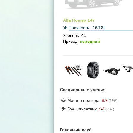
Alfa Romeo 147
Прочность:
[16/18]
Уровень:
41
Привод:
передний
Специальные умения
Мастер привода:
8
/9
(
18
%)
Гонщик-летчик:
4
/4
(
33
%)
Гоночный клуб