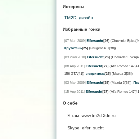
Интересы
TM2D
,
дизайн
Избранные гонки
[07 Мая 2009]
Eifersucht
[26]
(Chevrolet Epica[4
Крутотень
[25]
(Peugeot 407[38])
[03 Июл 2010]
Eifersucht
[26]
(Chevrolet Epica[4
[08 Апр 2011]
Eifersucht
[27]
(Alfa Romeo 147[41
156 GTA[41])
,
лекримоза
[25]
(Mazda 3[38])
[03 Мая 2009]
Eifersucht
[25]
(Mazda 3[38])
,
Пс
[15 Апр 2011]
Eifersucht
[27]
(Alfa Romeo 147[41
О себе
Я там: www.tm2d.3dn.ru
Skype: eifer_sucht