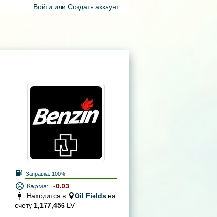
Войти
или
Создать аккаунт
4
8
0
Заправка:
100%
Карма:
-0.03
Находится в
Oil Fields
на
счету
1,177,456
LV