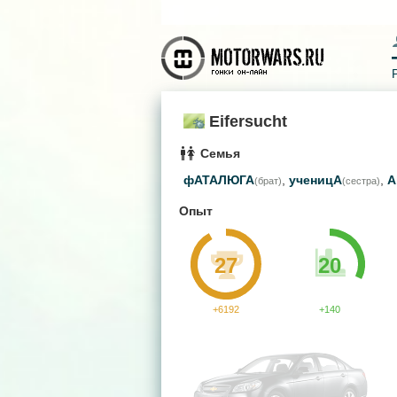
Eifersucht
Семья
фАТАЛЮГА
,
ученицА
,
A
(брат)
(сестра)
Опыт
27
20
+6192
+140