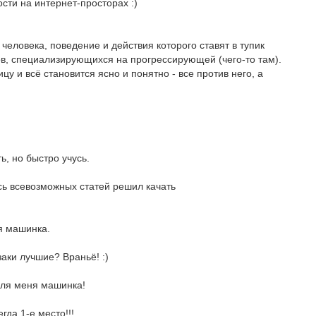
сти на интернет-просторах :)
человека, поведение и действия которого ставят в тупик
ов, специализирующихся на прогрессирующей (чего-то там).
цу и всё становится ясно и понятно - все против него, а
ь, но быстро учусь.
сь всевозможных статей решил качать
ая машинка.
узаки лучшие? Враньё! :)
 для меня машинка!
гда 1-е место!!!