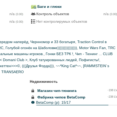
Баги и глюки
n/a
Контроль объектов
n/a
(0.00)
(0.00
n/a
Нет контролирумых объектов
(0.00)
ередом наперёд
,
Чернномор и 33 богатыря
,
Traction Control в
RC
,
Голубой огонёк на Шаболовке)))))))))))))))
,
Motor Wars Fan
,
TRC
еальные машины игроков.
,
Гонки БЕЗ ТРК !
,
Чип - Тюнинг ... CLUB
< Domani Club >
,
Клуб татуированных людей
,
Пофигисты!
,
хеттен>>>©
,
(((Друзья Форда)))
,
~~*King Cat*~~
,
[RAMMSTEIN`s
я TRANSAERO
Недвижимость
Магазин чип-тюнинга
-198 L
Фабрика чипов BetaComp
-238 L
BetaComp (р):
15/17