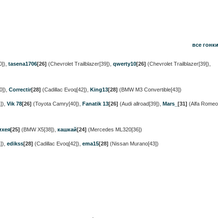
все гонк
0])
,
tasena1706
[26]
(Chevrolet Trailblazer[39])
,
qwerty10
[26]
(Chevrolet Trailblazer[39])
,
0])
,
Correctir
[28]
(Cadillac Evoq[42])
,
King13
[28]
(BMW M3 Convertible[43])
])
,
Vik 78
[26]
(Toyota Camry[40])
,
Fanatik 13
[26]
(Audi allroad[39])
,
Mars_
[31]
(Alfa Romeo
ихея
[25]
(BMW X5[38])
,
кашкай
[24]
(Mercedes ML320[36])
])
,
edikss
[28]
(Cadillac Evoq[42])
,
ema15
[28]
(Nissan Murano[43])