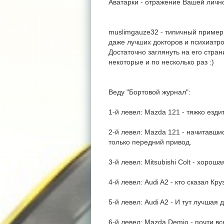
Аватарки - отражение Вашей лично
muslimgauze32 - типичный пример 
даже лучших докторов и психиатр
Достаточно заглянуть на его страни
некоторые и по несколько раз :)
Веду "Бортовой журнал":
1-й левел: Mazda 121 - тяжко ездит
2-й левел: Mazda 121 - начитавши
только передний привод.
3-й левел: Mitsubishi Colt - хорош
4-й левел: Audi A2 - кто сказал Кр
5-й левел: Audi A2 - И тут лучшая
6-й левел: Mazda Demio - почти все