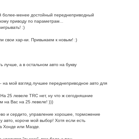
ный более-менее достойный переднеприводный
лному приводу по параметрам...
ыигрывать! :)
и свои хар-ки. Привыкаем к новым! :)
ть лучше, а в остальном авто на букву
- на мой взгляд лучшее переднеприводное авто для
) На 25 левеле TRC нет, ну что ж сегодняшние
 на Вас на 25 левеле! )))
шево и сердито, управление хорошее, торможение
му авто, короче мой выбор! Хотя если есть
на Хонде или Мазде.