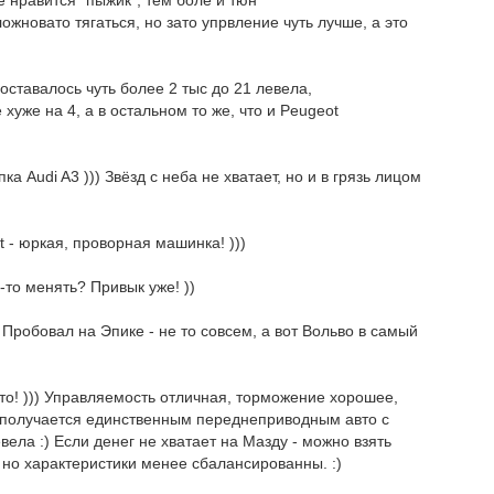
не нравится "пыжик", тем боле и тюн
ложновато тягаться, но зато упрвление чуть лучше, а это
 оставалось чуть более 2 тыс до 21 левела,
 хуже на 4, а в остальном то же, что и Peugeot
ка Audi A3 ))) Звёзд с неба не хватает, но и в грязь лицом
t - юркая, проворная машинка! )))
о-то менять? Привык уже! ))
 Пробовал на Эпике - не то совсем, а вот Вольво в самый
вто! ))) Управляемость отличная, торможение хорошее,
и получается единственным переднеприводным авто с
ела :) Если денег не хватает на Мазду - можно взять
, но характеристики менее сбалансированны. :)