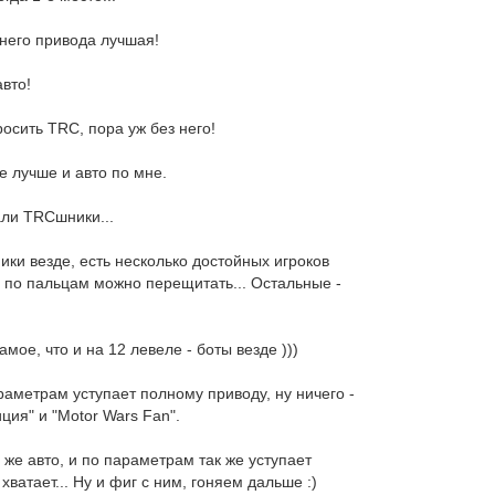
днего привода лучшая!
авто!
осить TRC, пора уж без него!
ие лучше и авто по мне.
али TRCшники...
ики везде, есть несколько достойных игроков
х по пальцам можно перещитать... Остальные -
мое, что и на 12 левеле - боты везде )))
раметрам уступает полному приводу, ну ничего -
ция" и "Motor Wars Fan".
о же авто, и по параметрам так же уступает
хватает... Ну и фиг с ним, гоняем дальше :)