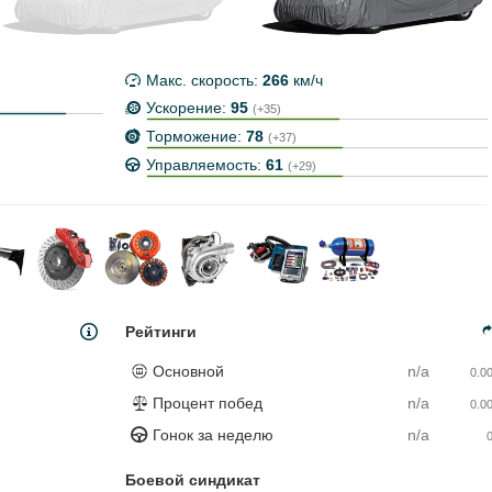
Макс. скорость:
266
км/ч
Ускорение:
95
(+35)
Торможение:
78
(+37)
Управляемость:
61
(+29)
Рейтинги
Основной
n/a
0.0
Процент побед
n/a
0.0
Гонок за неделю
n/a
Боевой синдикат