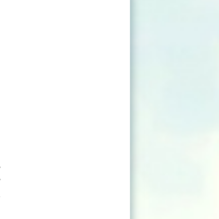
)
V
V