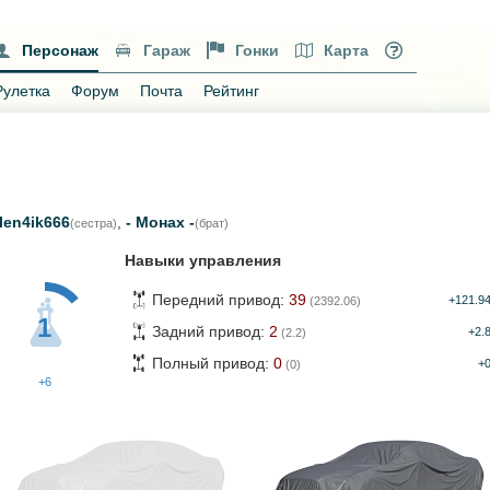
Персонаж
Гараж
Гонки
Карта
Рулетка
Форум
Почта
Рейтинг
len4ik666
,
- Монах -
(сестра)
(брат)
Навыки управления
Передний привод:
39
+121.9
(2392.06)
1
Задний привод:
2
+2.
(2.2)
Полный привод:
0
+
(0)
+6