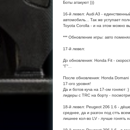
Боты атакуют )))
16-й левел: Audi A3 - единствен
автомобиль... Так же уступает по
Toyota Corolla - и на этом можно в
*** Обновление игры: авто поменял
17-й левел:
До обновления: Honda Fit - скорос
"Г"...
После обновления: Honda Domani 
17-ого уровня!
Да и ботов куча на 17-ом гоняют :
лидеры с TRC на борту - посмотрим
18-й левел: Peugeot 206 1.6 - дё
среднее, да и разгон под стть все
лишнее кол-во LV - лучше гонять 