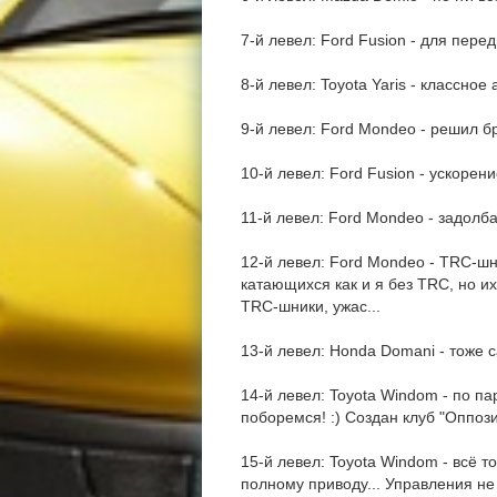
7-й левел: Ford Fusion - для пере
8-й левел: Toyota Yaris - классное 
9-й левел: Ford Mondeo - решил бр
10-й левел: Ford Fusion - ускорен
11-й левел: Ford Mondeo - задолб
12-й левел: Ford Mondeo - TRC-шн
катающихся как и я без TRC, но и
TRC-шники, ужас...
13-й левел: Honda Domani - тоже са
14-й левел: Toyota Windom - по па
поборемся! :) Создан клуб "Оппози
15-й левел: Toyota Windom - всё т
полному приводу... Управления не 