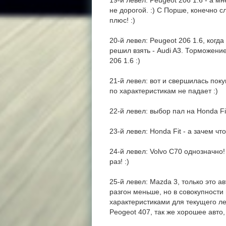
19-й левел: Peugeot 206 1.6 - а м
не дорогой. :) С Порше, конечно с
плюс! :)
20-й левел: Peugeot 206 1.6, когда
решил взять - Audi A3. Торможение
206 1.6 :)
21-й левел: вот и свершилась покуп
по характеристикам не падает :)
22-й левел: выбор пал на Honda Fi
23-й левел: Honda Fit - а зачем чт
24-й левел: Volvo C70 однозначно!
раз! :)
25-й левел: Mazda 3, только это а
разгон меньше, но в совокупност
характеристиками для текущего лев
Peogeot 407, так же хорошее авто