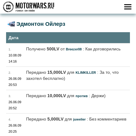
Эдмонтон Ойлерз
Дата
Получено
500LV
от
: Как договорились
Breezer08
1.
10.08.09
14:16
Передано
15,000LV
для
: За то, что
KLIMKILLER
2.
захотел бесплатно)
26.06.09
20:53
Передано
10,000LV
для
: Держи)
против
3.
26.06.09
20:52
Передано
5,000LV
для
: Без комментариев
juwelier
4.
26.06.09
20:25