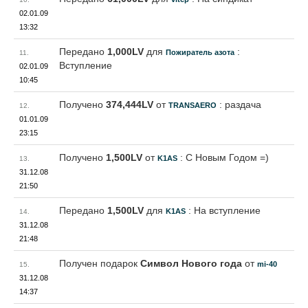
02.01.09
13:32
Передано
1,000LV
для
:
Пожиратель азота
11.
Вступление
02.01.09
10:45
Получено
374,444LV
от
: раздача
TRANSAERO
12.
01.01.09
23:15
Получено
1,500LV
от
: С Новым Годом =)
K1AS
13.
31.12.08
21:50
Передано
1,500LV
для
: На вступление
K1AS
14.
31.12.08
21:48
Получен подарок
Символ Нового года
от
mi-40
15.
31.12.08
14:37