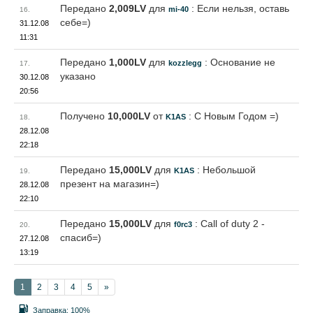
Передано
2,009LV
для
: Если нельзя, оставь
mi-40
16.
себе=)
31.12.08
11:31
Передано
1,000LV
для
: Основание не
kozzlegg
17.
указано
30.12.08
20:56
Получено
10,000LV
от
: С Новым Годом =)
K1AS
18.
28.12.08
22:18
Передано
15,000LV
для
: Небольшой
K1AS
19.
презент на магазин=)
28.12.08
22:10
Передано
15,000LV
для
: Call of duty 2 -
f0rc3
20.
спасиб=)
27.12.08
13:19
1
2
3
4
5
»
Заправка:
100%