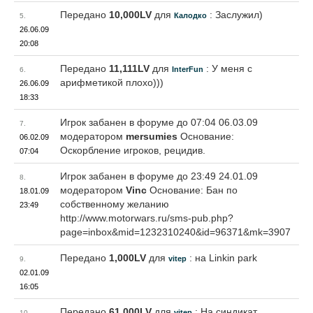
Передано
10,000LV
для
: Заслужил)
Калодко
5.
26.06.09
20:08
Передано
11,111LV
для
: У меня с
InterFun
6.
арифметикой плохо)))
26.06.09
18:33
Игрок забанен в форуме до 07:04 06.03.09
7.
модератором
mersumies
Основание:
06.02.09
Оскорбление игроков, рецидив.
07:04
Игрок забанен в форуме до 23:49 24.01.09
8.
модератором
Vinc
Основание: Бан по
18.01.09
собственному желанию
23:49
http://www.motorwars.ru/sms-pub.php?
page=inbox&mid=1232310240&id=96371&mk=3907
Передано
1,000LV
для
: на Linkin park
vitep
9.
02.01.09
16:05
Передано
61,000LV
для
: На синдикат
vitep
10.