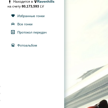
Находится в
Ravenhills
на счету
80,173,593
LV
Избранные гонки
Все гонки
Протокол передач
Фотоальбом
0
0
0