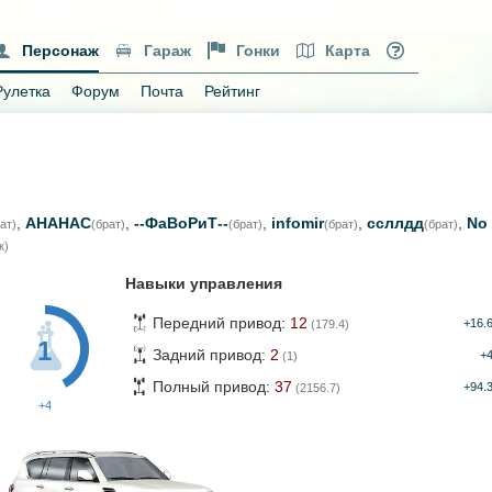
Персонаж
Гараж
Гонки
Карта
Рулетка
Форум
Почта
Рейтинг
,
АНАНАС
,
--ФаВоРиТ--
,
infomir
,
ссллдд
,
No
ат)
(брат)
(брат)
(брат)
(брат)
к)
Навыки управления
Передний привод:
12
+16.
(179.4)
1
Задний привод:
2
+
(1)
Полный привод:
37
+94.
(2156.7)
+4