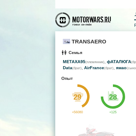
TRANSAERO
Семья
METAXA95
,
фАТАЛЮГА
(племянник)
(бр
Data
,
AirFrance
,
ямао
(брат)
(брат)
(сыно
Опыт
29
28
+56080
+125