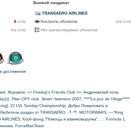
Боевой синдикат
TRANSAERO AIRLINES
6
Контроль объектов
n/a
(0.06)
(0.00
n/a
Нет контролирумых объектов
(0.00)
е достижения
ied
,
Журавли
,
<< Firedup's Friends Club >>
,
Андреевский полк
,
a))))
,
Piter-OFF club
,
Зенит Чемпион 2007
,
*****Le jour de l'Ange*****
,
cing]
,
22 LVL Sunday Championship
,
Добро Пожаловать в
Любители раздач от TRANSAERO
,
-T-™
,
MOTORWARS
,
~~*King
 AIRLINES
,
Клуб-фонд "Помощь и взаимовыручка"
,
..:: Formula 1.
янники
,
ForceMaxTeam