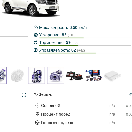
Макс. скорость:
250
км/ч
Ускорение:
82
(+40)
Торможение:
59
(+29)
Управляемость:
62
(+42)
Рейтинги
Основной
n/a
0.0
Процент побед
n/a
0.0
Гонок за неделю
n/a