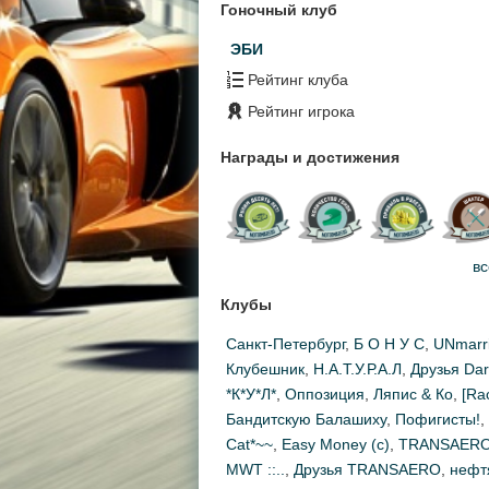
Гоночный клуб
ЭБИ
Рейтинг клуба
Рейтинг игрока
Награды и достижения
вс
Клубы
Санкт-Петербург
,
Б О Н У С
,
UNmarr
Клубешник
,
Н.А.Т.У.Р.А.Л
,
Друзья Dart
*К*У*Л*
,
Оппозиция
,
Ляпис & Ко
,
[Ra
Бандитскую Балашиху
,
Пофигисты!
,
Cat*~~
,
Easy Money (c)
,
TRANSAERO
MWT ::..
,
Друзья TRANSAERO
,
нефт