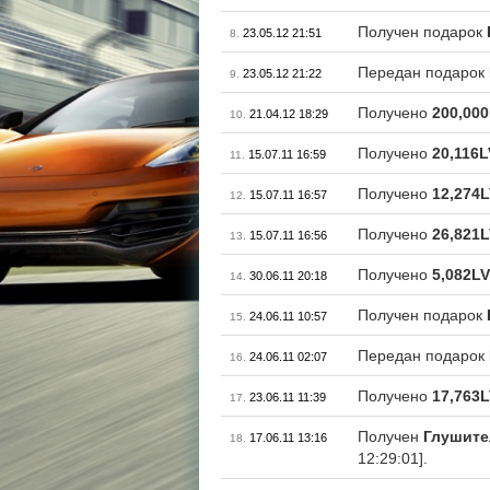
Получен подарок
23.05.12 21:51
8.
Передан подарок
23.05.12 21:22
9.
Получено
200,00
21.04.12 18:29
10.
Получено
20,116L
15.07.11 16:59
11.
Получено
12,274
15.07.11 16:57
12.
Получено
26,821
15.07.11 16:56
13.
Получено
5,082LV
30.06.11 20:18
14.
Получен подарок
24.06.11 10:57
15.
Передан подарок
24.06.11 02:07
16.
Получено
17,763
23.06.11 11:39
17.
Получен
Глушите
17.06.11 13:16
18.
12:29:01].