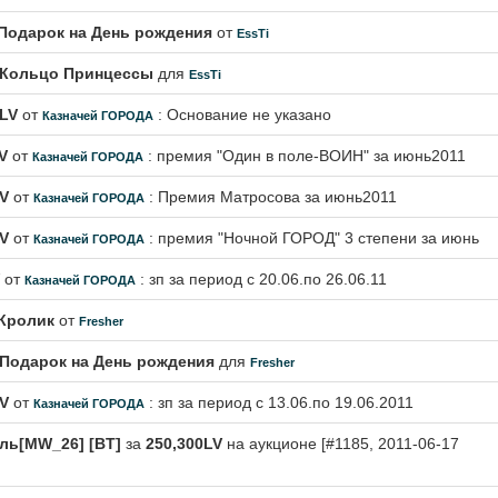
Подарок на День рождения
от
EssTi
Кольцо Принцессы
для
EssTi
0LV
от
: Основание не указано
Казначей ГОРОДА
V
от
: премия "Один в поле-ВОИН" за июнь2011
Казначей ГОРОДА
LV
от
: Премия Матросова за июнь2011
Казначей ГОРОДА
LV
от
: премия "Ночной ГОРОД" 3 степени за июнь
Казначей ГОРОДА
от
: зп за период с 20.06.по 26.06.11
Казначей ГОРОДА
Кролик
от
Fresher
Подарок на День рождения
для
Fresher
LV
от
: зп за период с 13.06.по 19.06.2011
Казначей ГОРОДА
ль[MW_26] [BT]
за
250,300LV
на аукционе [#1185, 2011-06-17