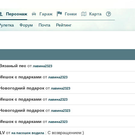
Персонаж
Гараж
Гонки
Карта
Рулетка
Форум
Почта
Рейтинг
Вязаный пес
от
лавина2323
Мешок с подарками
от
лавина2323
Новогодний подарок
от
лавина2323
Мешок с подарками
от
лавина2323
Новогодний подарок
от
лавина2323
Мешок с подарками
от
лавина2323
0LV
от
: С возвращением:)
на пасошок водила