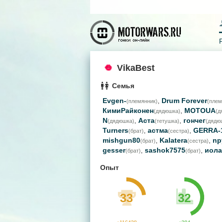
VikaBest
Семья
Evgen-
,
Drum Forever
(племянник)
(плем
КимиРайконен
,
MOTOUA
(дядюшка)
(д
N
,
Аста
,
гончег
(дядюшка)
(тетушка)
(дядю
Turners
,
астма
,
GERRA-
(брат)
(сестра)
mishgun80
,
Kalatera
,
np
(брат)
(сестра)
gesser
,
sashok7575
,
иола
(брат)
(брат)
Опыт
33
32