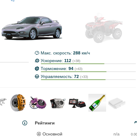
+5
Макс. скорость:
288
км/ч
Ускорение:
112
(+38)
Торможение:
94
(+43)
Управляемость:
72
(+33)
Рейтинги
Основной
n/a
0.0