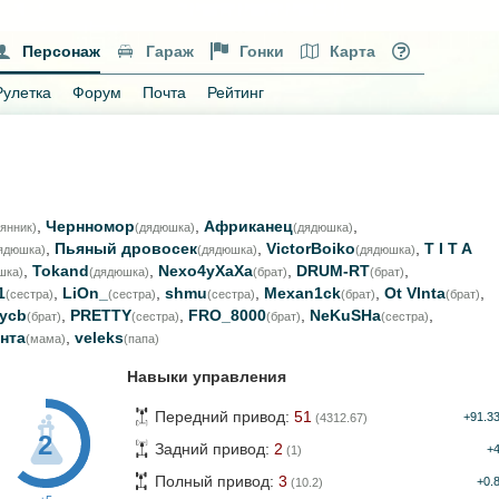
Персонаж
Гараж
Гонки
Карта
Рулетка
Форум
Почта
Рейтинг
,
Чернномор
,
Африканец
,
янник)
(дядюшка)
(дядюшка)
,
Пьяный дровосек
,
VictorBoiko
,
T I T A
ядюшка)
(дядюшка)
(дядюшка)
,
Tokand
,
Nexo4yXaXa
,
DRUM-RT
,
шка)
(дядюшка)
(брат)
(брат)
1
,
LiOn_
,
shmu
,
Mexan1ck
,
Ot VInta
,
(сестра)
(сестра)
(сестра)
(брат)
(брат)
ycb
,
PRETTY
,
FRO_8000
,
NeKuSHa
,
(брат)
(сестра)
(брат)
(сестра)
нта
,
veleks
(мама)
(папа)
Навыки управления
Передний привод:
51
+91.3
(4312.67)
2
Задний привод:
2
+
(1)
Полный привод:
3
+0.
(10.2)