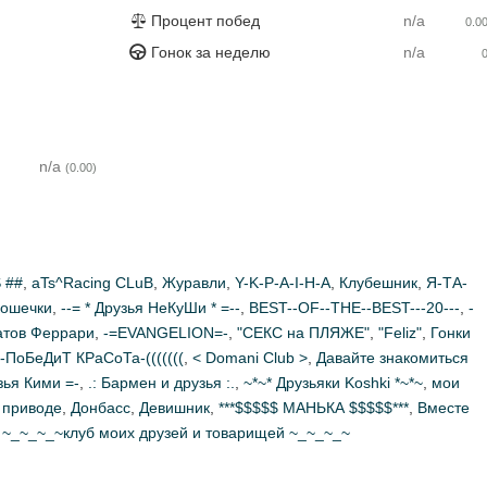
Процент побед
n/a
0.0
Гонок за неделю
n/a
n/a
(0.00)
 ##
,
aTs^Racing CLuB
,
Журавли
,
Y-K-P-A-I-H-A
,
Клубешник
,
Я-ТА-
кошечки
,
--= * Друзья НеКуШи * =--
,
BEST--OF--THE--BEST---20---
,
-
атов Феррари
,
-=EVANGELION=-
,
"СЕКС на ПЛЯЖЕ"
,
"Feliz"
,
Гонки
))-ПоБеДиТ КРаСоТа-(((((((
,
< Domani Club >
,
Давайте знакомиться
зья Кими =-
,
.: Бармен и друзья :.
,
~*~* Друзьяки Koshki *~*~
,
мои
 приводе
,
Донбасс
,
Девишник
,
***$$$$$ МАНЬКА $$$$$***
,
Вместе
,
~_~_~_~клуб моих друзей и товарищей ~_~_~_~