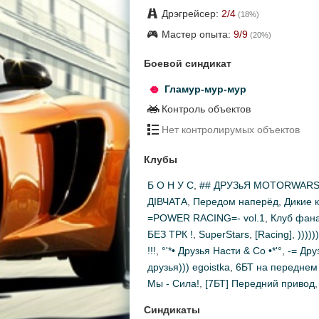
Дрэгрейсер:
2
/4
(
18
%)
Мастер опыта:
9
/9
(
20
%)
Боевой синдикат
Гламур-мур-мур
Контроль объектов
Нет контролирумых объектов
Клубы
Б О Н У С
,
## ДРУЗьЯ MOTORWARS
ДIВЧАТА
,
Передом наперёд
,
Дикие 
=POWER RACING=- vol.1
,
Клуб фан
БЕЗ ТРК !
,
SuperStars
,
[Racing]
,
))))
!!!
,
°'*• Друзья Насти & Со •*'°
,
-= Дру
друзья))) egoistka
,
6БТ на переднем
Мы - Сила!
,
[7БТ] Передний привод
Синдикаты