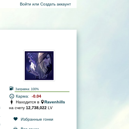
Войти
или
Создать аккаунт
Заправка:
100%
Карма:
-0.04
Находится в
Ravenhills
на счету
12,738,022
LV
3
4
Избранные гонки
8