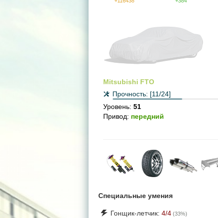
+116438
+384
Mitsubishi FTO
Прочность:
[11/24]
Уровень:
51
Привод:
передний
Специальные умения
Гонщик-летчик:
4
/4
(
33
%)