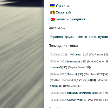
Украина
Сохатый
Боевой синдикат
Интересы
Украина
,
друзья
,
семья
,
кино
,
путеш
Последние гонки
[01 Июн 2012]
__ЙО-шка__
[14]
(VW Passat 1.6[
[27 Мая 2012]
Masssagist
[36]
(Dodge Caliber S
oreshek5)
[33]
(Toyota Soarer[51])
[26 Мая 2012]
Sakazaki
[35]
(Mitsubishi GTO[54]
(Cadillac Fleetwood[34])
VS
jev_alt
[34]
(Mercede
пенка
[18]
(BMW 325i[28])
[26 Мая 2012]
михаэль шумахер 2008
[14]
(Peu
[26 Мая 2012]
Captan Vlad
[27]
(VW Passat 1.6[6