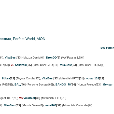
ествия
,
Perfect World
,
AION
все гонк
6])
,
VikaBest
[33]
(Mazda Demio[6])
,
DronDD
[9]
(VW Passat 1.6[6])
RT4[54])
VS
Sakazaki
[35]
(Mitsubishi GTO[54])
,
VikaBest
[33]
(Mitsubishi FTO[51])
,
)
,
lidkaa
[23]
(Toyota Corolla[35])
,
VikaBest
[33]
(Mitsubishi FTO[51])
,
vovan132
[22]
s R63[51])
,
БАЦ
[46]
(Porsche Boxster[65])
,
BANGO_78
[34]
(Honda Prelude[53])
,
Ленка-
geot 1007[21])
VS
VikaBest
[33]
(Mitsubishi FTO[51])
])
,
VikaBest
[33]
(Mazda Demio[6])
,
vetal165
[39]
(Mitsubishi Outlander[6])