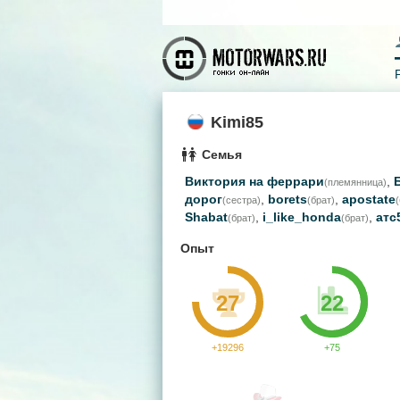
Kimi85
Семья
Виктория на феррари
,
(племянница)
дорог
,
borets
,
apostate
(сестра)
(брат)
Shabat
,
i_like_honda
,
атс
(брат)
(брат)
Опыт
27
22
+19296
+75