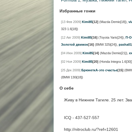
Formula 1
,
Музыка
,
Нижний Тагил
,
Р
Избранные гонки
[13 Фев 2009]
Kimi85
[12]
(Mazda Demio[18])
,
vl
323 1.6[18])
[12 Авг 2009]
Kimi85
[16]
(Toyota Yaris[24])
,
П-О
Золотой движок
[16]
(BMW 325i[24])
,
pasha01
[04 Июн 2009]
Kimi85
[14]
(Mazda Demio[21])
,
e
[02 Ноя 2009]
Kimi85
[20]
(Honda Integra 1.6[30]
[25 Дек 2009]
БрюнеткА-это счастье
[15]
(BMW 
(BMW 130i[18])
О себе
Живу в Нижнем Тагиле. 25 лет. Зв
ICQ - 437-527-557
http://nitroclub.ru/?ref=12601