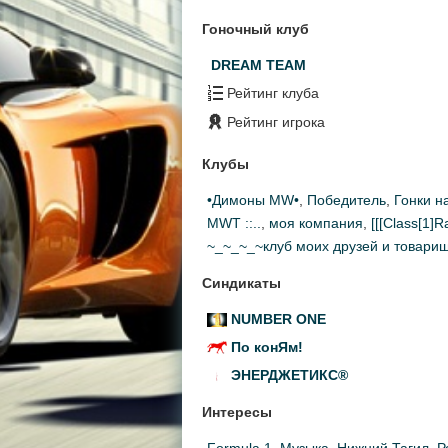
Гоночный клуб
DREAM TEAM
Рейтинг клуба
Рейтинг игрока
Клубы
•Димоны MW•
,
Победитель
,
Гонки н
MWT ::..
,
моя компания
,
[[[Class[1]R
~_~_~_~клуб моих друзей и товари
Синдикаты
NUMBER ONE
По конЯм!
ЭНЕРДЖЕТИКС®
Интересы