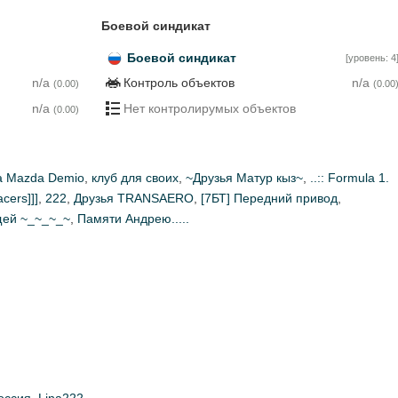
Боевой синдикат
Боевой синдикат
[уровень: 4
n/a
Контроль объектов
n/a
(0.00)
(0.00
n/a
Нет контролирумых объектов
(0.00)
а Mazda Demio
,
клуб для своих
,
~Друзья Матур кыз~
,
..:: Formula 1.
acers]]]
,
222
,
Друзья TRANSAERO
,
[7БТ] Передний привод
,
щей ~_~_~_~
,
Памяти Андрею.....