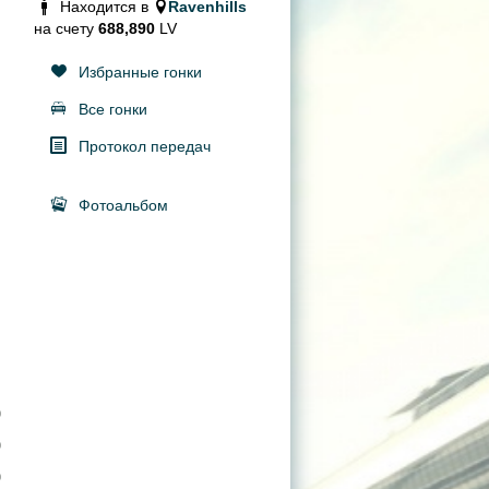
Находится в
Ravenhills
на счету
688,890
LV
Избранные гонки
Все гонки
Протокол передач
Фотоальбом
0
0
0