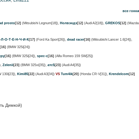
оссия
,
Lina222
все гонк
ad prosto
[12]
(Mitsubishi Legnum[18])
,
Нолвэндэ
[12]
(Audi A2[18])
,
GREKOS
[12]
(Mazda
-Л-О-Т-Е-Н-Ч-И-К
[17]
(Ford Ka Sport[26])
,
dead racer
[16]
(Mitsubishi Lancer 1.6[24])
,
[16]
(BMW 325i[24])
xpy
[16]
(BMW 325i[24])
,
spec-c
[16]
(Alfa Romeo 159 SW[25])
)
,
Zelenii
[23]
(BMW 325xi[35])
,
атс5
[23]
(Audi A4[35])
130i[23])
,
Kimi85
[22]
(Audi A3[34])
VS
Tum4ik
[20]
(Honda CR-V[31])
,
Krendelcom
[12]
ать Димкой)