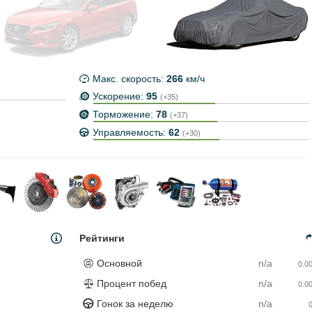
Макс. скорость:
266
км/ч
Ускорение:
95
(+35)
Торможение:
78
(+37)
Управляемость:
62
(+30)
Рейтинги
Основной
n/a
0.0
Процент побед
n/a
0.0
Гонок за неделю
n/a