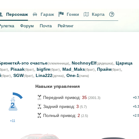
Персонаж
Гараж
Гонки
Карта
Рулетка
Форум
Почта
Рейтинг
БрюнеткА-это счастье
,
NochnoyElf
,
Царица
(племянница)
(дядюшка)
,
Pisaak
,
bigfire
,
Mad_Maks
,
Прайм
,
(брат)
(брат)
(брат)
(брат)
(брат)
5
,
SGW
,
Lina222
,
One-1
(брат)
(брат)
(дочка)
(папа)
Навыки управления
Передний привод:
35
+0.
(2001.3)
2
Задний привод:
3
+5.
(5.7)
Полный привод:
2
+2.
(2.5)
+11