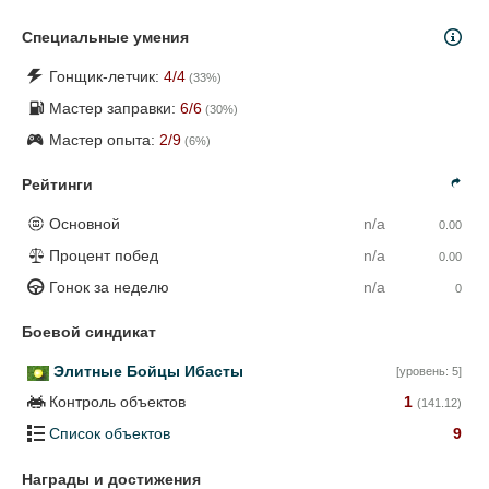
Специальные умения
Гонщик-летчик:
4
/4
(
33
%)
Мастер заправки:
6
/6
(
30
%)
Мастер опыта:
2
/9
(
6
%)
Рейтинги
Основной
n/a
0.00
Процент побед
n/a
0.00
Гонок за неделю
n/a
0
Боевой синдикат
Элитные Бойцы Ибасты
[уровень: 5]
Контроль объектов
1
(141.12)
Список объектов
9
Награды и достижения