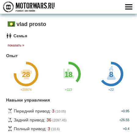
vlad prosto
Семья
показать »
Опыт
28
18
8
+20974
+113
+22
Навыки управления
Передний привод:
3
+0.95
(10.05)
Задний привод:
36
+26.55
(2097.45)
Полный привод:
3
+0.4
(10.6)