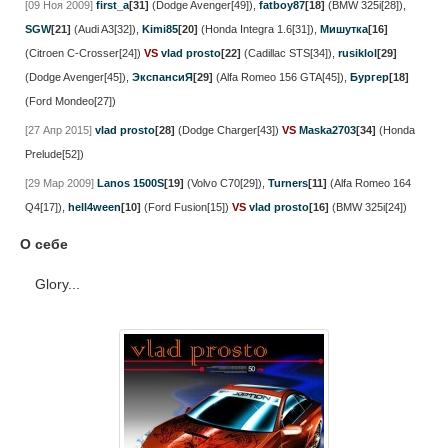
[09 Ноя 2009]
first_a
[31]
(Dodge Avenger[49])
,
fatboy87
[18]
(BMW 325i[28])
,
SGW
[21]
(Audi A3[32])
,
Kimi85
[20]
(Honda Integra 1.6[31])
,
Мишутка
[16]
(Citroen C-Crosser[24])
VS
vlad prosto
[22]
(Cadillac STS[34])
,
rusiklol
[29]
(Dodge Avenger[45])
,
ЭкспансиЯ
[29]
(Alfa Romeo 156 GTA[45])
,
Бургер
[18]
(Ford Mondeo[27])
[27 Апр 2015]
vlad prosto
[28]
(Dodge Charger[43])
VS
Maska2703
[34]
(Honda
Prelude[52])
[29 Мар 2009]
Lanos 1500S
[19]
(Volvo C70[29])
,
Turners
[11]
(Alfa Romeo 164
Q4[17])
,
hell4ween
[10]
(Ford Fusion[15])
VS
vlad prosto
[16]
(BMW 325i[24])
О себе
Glory...