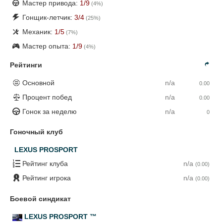
Мастер привода:
1
/9
(
4
%)
Гонщик-летчик:
3
/4
(
25
%)
Механик:
1
/5
(
7
%)
Мастер опыта:
1
/9
(
4
%)
Рейтинги
Основной
n/a
0.00
Процент побед
n/a
0.00
Гонок за неделю
n/a
0
Гоночный клуб
LEXUS PROSPORT
Рейтинг клуба
n/a
(0.00)
Рейтинг игрока
n/a
(0.00)
Боевой синдикат
LEXUS PROSPORT ™