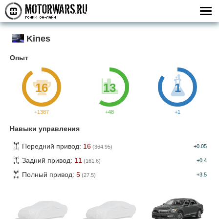
Kines
Опыт
16
13
1
+1387
+48
+1
Навыки управления
Передний привод:
16
+0.05
(364.95)
Задний привод:
11
+0.4
(161.6)
Полный привод:
5
+3.5
(27.5)