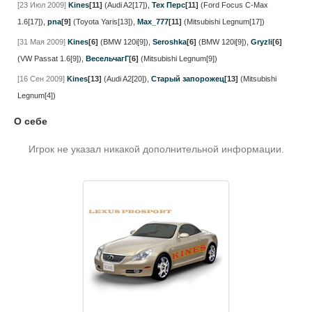
[23 Июл 2009]
Kines
[11]
(Audi A2[17])
,
Тех Перс
[11]
(Ford Focus C-Max
1.6[17])
,
pna
[9]
(Toyota Yaris[13])
,
Max_777
[11]
(Mitsubishi Legnum[17])
[31 Мая 2009]
Kines
[6]
(BMW 120i[9])
,
Seroshka
[6]
(BMW 120i[9])
,
Gryzli
[6]
(VW Passat 1.6[9])
,
ВесельчагГ
[6]
(Mitsubishi Legnum[9])
[16 Сен 2009]
Kines
[13]
(Audi A2[20])
,
Старый запорожец
[13]
(Mitsubishi
Legnum[4])
О себе
Игрок не указал никакой дополнительной информации.