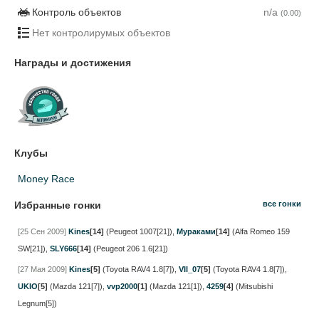
Контроль объектов
n/a
(0.00)
Нет контролирумых объектов
Награды и достижения
Клубы
Money Race
Избранные гонки
все гонки
[25 Сен 2009]
Kines
[14]
(Peugeot 1007[21])
,
Мураками
[14]
(Alfa Romeo 159
SW[21])
,
SLY666
[14]
(Peugeot 206 1.6[21])
[27 Мая 2009]
Kines
[5]
(Toyota RAV4 1.8[7])
,
VII_07
[5]
(Toyota RAV4 1.8[7])
,
UKIO
[5]
(Mazda 121[7])
,
vvp2000
[1]
(Mazda 121[1])
,
4259
[4]
(Mitsubishi
Legnum[5])