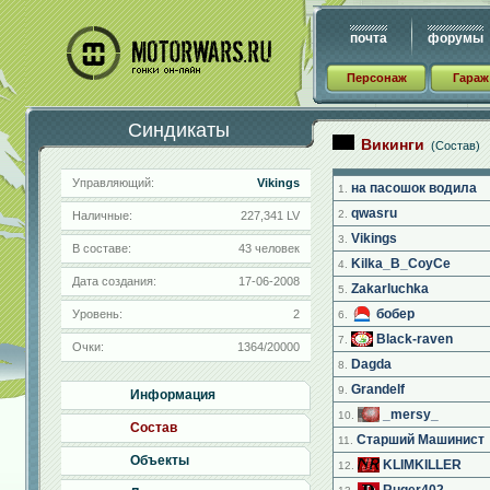
почта
форумы
Персонаж
Гараж
Синдикаты
Викинги
(Состав)
Управляющий:
Vikings
на пасошок водила
1.
qwasru
2.
Наличные:
227,341 LV
Vikings
3.
В составе:
43 человек
Kilka_B_CoyCe
4.
Дата создания:
17-06-2008
Zakarluchka
5.
бобер
Уровень:
2
6.
Black-raven
7.
Очки:
1364/20000
Dagda
8.
Grandelf
9.
Информация
_mersy_
10.
Состав
Старший Машинист
11.
Объекты
KLIMKILLER
12.