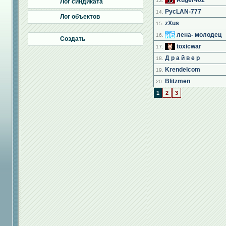
Ruger402
13.
Лог синдиката
PycLAN-777
14.
Лог объектов
zXus
15.
лена- молодец
16.
Создать
toxicwar
17.
Д р а й в е р
18.
Krendelcom
19.
Blitzmen
20.
1
2
3