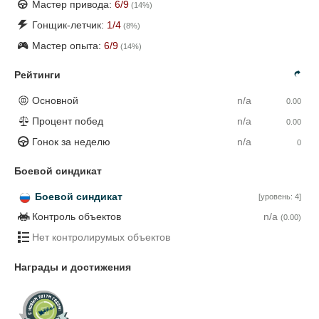
Мастер привода:
6
/9
(
14
%)
Гонщик-летчик:
1
/4
(
8
%)
Мастер опыта:
6
/9
(
14
%)
Рейтинги
Основной
n/a
0.00
Процент побед
n/a
0.00
Гонок за неделю
n/a
0
Боевой синдикат
Боевой синдикат
[уровень: 4]
Контроль объектов
n/a
(0.00)
Нет контролирумых объектов
Награды и достижения