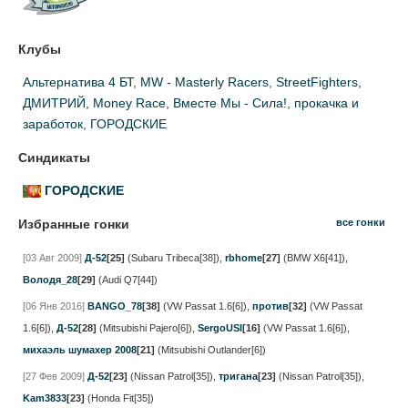
Клубы
Альтернатива 4 БТ
,
MW - Masterly Racers
,
StreetFighters
,
ДМИТРИЙ
,
Money Race
,
Вместе Мы - Сила!
,
прокачка и
заработок
,
ГОРОДСКИЕ
Синдикаты
ГОРОДСКИЕ
Избранные гонки
все гонки
[03 Авг 2009]
Д-52
[25]
(Subaru Tribeca[38])
,
rbhome
[27]
(BMW X6[41])
,
Володя_28
[29]
(Audi Q7[44])
[06 Янв 2016]
BANGO_78
[38]
(VW Passat 1.6[6])
,
против
[32]
(VW Passat
1.6[6])
,
Д-52
[28]
(Mitsubishi Pajero[6])
,
SergoUSI
[16]
(VW Passat 1.6[6])
,
михаэль шумахер 2008
[21]
(Mitsubishi Outlander[6])
[27 Фев 2009]
Д-52
[23]
(Nissan Patrol[35])
,
тригана
[23]
(Nissan Patrol[35])
,
Kam3833
[23]
(Honda Fit[35])