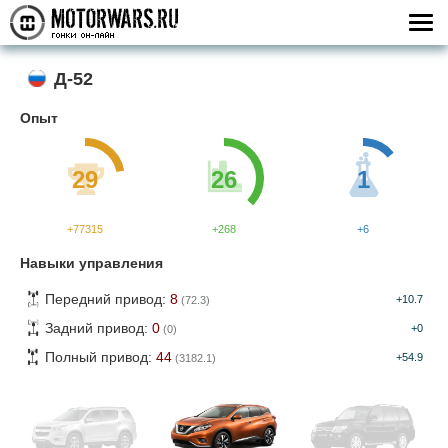
Д-52
Опыт
29
26
1
+77315
+268
+6
Навыки управления
Передний привод:
8
+10.7
(72.3)
Задний привод:
0
+0
(0)
Полный привод:
44
+54.9
(3182.1)