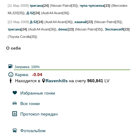
[11 Мар 2009]
тригана
[24]
(Nissan Patrol[35])
,
чупа чупсинка
[23]
(Mercedes
ML320[35])
,
Д-52
[24]
(Audi A4 Avant[36])
[22 Мар 2009]
Д-52
[24]
(Audi A4 Avant[36])
,
кашкай
[23]
(Nissan Patrol[35])
,
тригана
[24]
(Audi A4 Avant[36])
,
deeaz
[23]
(Nissan Patrol[35])
,
ЭкспансиЯ
[23]
(Toyota Corolla[35])
О себе
Заправка:
100%
Карма:
-0.04
Находится в
Ravenhills
на счету
960,841
LV
Избранные гонки
Все гонки
Протокол передач
Фотоальбом