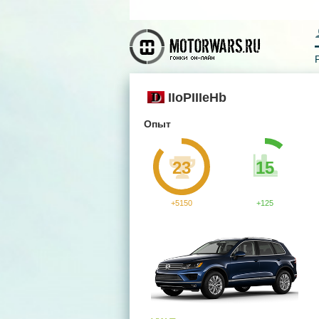
IIoPIIIeHb
Опыт
23
15
+5150
+125