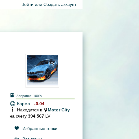
Войти
или
Создать аккаунт
3
0
3
Заправка:
100%
Карма:
-0.04
Находится в
Motor City
на счету
394,567
LV
Избранные гонки