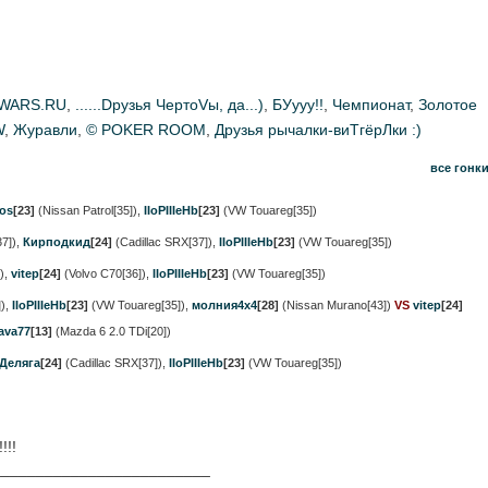
WARS.RU
,
......Dрузья ЧертоVы, да...)
,
БУууу!!
,
Чемпионат
,
Золотое
W
,
Журавли
,
© POKER ROOM
,
Друзья рычалки-виТгёрЛки :)
все гонк
tos
[23]
(Nissan Patrol[35])
,
IIoPIIIeHb
[23]
(VW Touareg[35])
7])
,
Кирподкид
[24]
(Cadillac SRX[37])
,
IIoPIIIeHb
[23]
(VW Touareg[35])
)
,
vitep
[24]
(Volvo C70[36])
,
IIoPIIIeHb
[23]
(VW Touareg[35])
)
,
IIoPIIIeHb
[23]
(VW Touareg[35])
,
молния4х4
[28]
(Nissan Murano[43])
VS
vitep
[24]
ava77
[13]
(Mazda 6 2.0 TDi[20])
Деляга
[24]
(Cadillac SRX[37])
,
IIoPIIIeHb
[23]
(VW Touareg[35])
!!!
_________________________