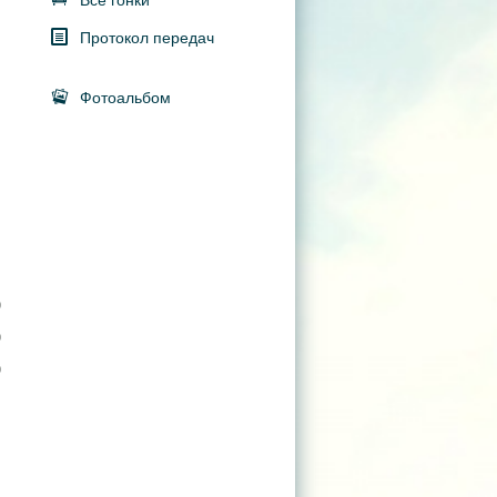
Все гонки
Протокол передач
Фотоальбом
0
0
0