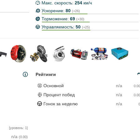
Макс. скорость:
254
км/ч
Ускорение:
80
(+26)
Торможение:
69
(+30)
Управляемость:
50
(+25)
Рейтинги
Основной
n/a
0.0
Процент побед
n/a
0.0
Гонок за неделю
n/a
[уровень: 1]
n/a
(0.00)