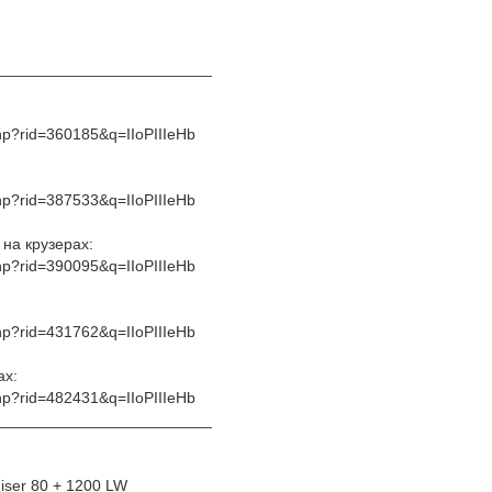
_________________________
php?rid=360185&q=IIoPIIIeHb
php?rid=387533&q=IIoPIIIeHb
на крузерах:
php?rid=390095&q=IIoPIIIeHb
php?rid=431762&q=IIoPIIIeHb
ах:
php?rid=482431&q=IIoPIIIeHb
_________________________
iser 80 + 1200 LW