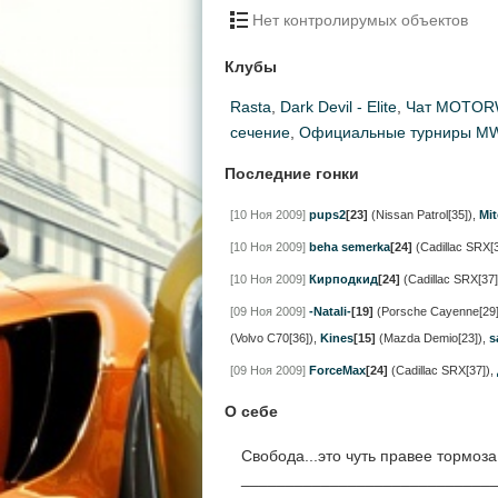
Нет контролирумых объектов
Клубы
Rasta
,
Dark Devil - Elite
,
Чат MOTOR
сечение
,
Официальные турниры M
Последние гонки
[10 Ноя 2009]
pups2
[23]
(Nissan Patrol[35])
,
Mi
[10 Ноя 2009]
beha semerka
[24]
(Cadillac SRX[3
[10 Ноя 2009]
Кирподкид
[24]
(Cadillac SRX[37]
[09 Ноя 2009]
-Natali-
[19]
(Porsche Cayenne[29]
(Volvo C70[36])
,
Kines
[15]
(Mazda Demio[23])
,
s
[09 Ноя 2009]
ForceMax
[24]
(Cadillac SRX[37])
,
О себе
Свобода...это чуть правее тормоза!
____________________________