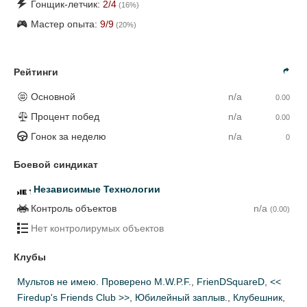
Гонщик-летчик:
2
/4
(
16
%)
Мастер опыта:
9
/9
(
20
%)
Рейтинги
Основной
n/a
0.00
Процент побед
n/a
0.00
Гонок за неделю
n/a
0
Боевой синдикат
Независимые Технологии
Контроль объектов
n/a
(0.00)
Нет контролирумых объектов
Клубы
Мультов не имею. Проверено M.W.P.F.
,
FrienDSquareD
,
<<
Firedup's Friends Club >>
,
Юбилейный заплыв.
,
Клубешник
,