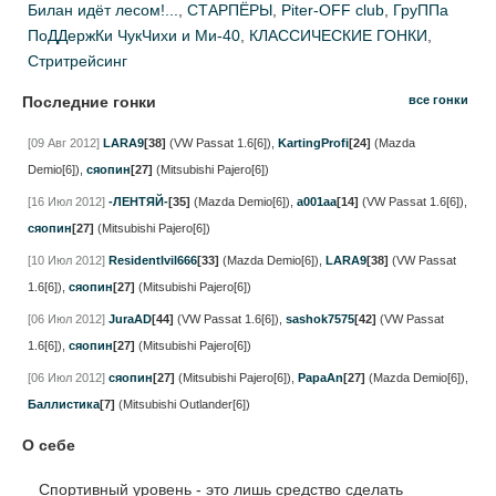
Билан идёт лесом!...
,
СТАРПЁРЫ
,
Piter-OFF club
,
ГруППа
ПоДДержКи ЧукЧихи и Ми-40
,
КЛАССИЧЕСКИЕ ГОНКИ
,
Стритрейсинг
Последние гонки
все гонки
[09 Авг 2012]
LARA9
[38]
(VW Passat 1.6[6])
,
KartingProfi
[24]
(Mazda
Demio[6])
,
сяопин
[27]
(Mitsubishi Pajero[6])
[16 Июл 2012]
-ЛЕНТЯЙ-
[35]
(Mazda Demio[6])
,
a001aa
[14]
(VW Passat 1.6[6])
,
сяопин
[27]
(Mitsubishi Pajero[6])
[10 Июл 2012]
ResidentIvil666
[33]
(Mazda Demio[6])
,
LARA9
[38]
(VW Passat
1.6[6])
,
сяопин
[27]
(Mitsubishi Pajero[6])
[06 Июл 2012]
JuraAD
[44]
(VW Passat 1.6[6])
,
sashok7575
[42]
(VW Passat
1.6[6])
,
сяопин
[27]
(Mitsubishi Pajero[6])
[06 Июл 2012]
сяопин
[27]
(Mitsubishi Pajero[6])
,
PapaAn
[27]
(Mazda Demio[6])
,
Баллистика
[7]
(Mitsubishi Outlander[6])
О себе
Спортивный уровень - это лишь средство сделать