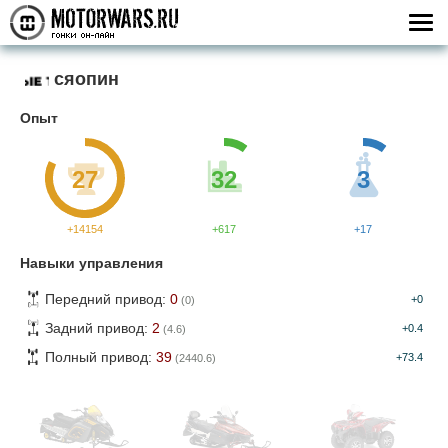
сяопин
Опыт
27
32
3
+14154
+617
+17
Навыки управления
Передний привод:
0
+0
(0)
Задний привод:
2
+0.4
(4.6)
Полный привод:
39
+73.4
(2440.6)